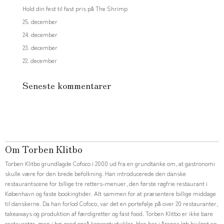
Hold din fest til fast pris på The Shrimp
25. december
24. december
23. december
22. december
Seneste kommentarer
Om Torben Klitbo
Torben Klitbo grundlagde Cofoco i 2000 ud fra en grundtanke om, at gastronomi
skulle være for den brede befolkning. Han introducerede den danske
restaurantscene for billige tre retters-menuer, den første røgfrie restaurant i
København og faste bookingtider. Alt sammen for at præsentere billige middage
til danskerne. Da han forlod Cofoco, var det en portefølje på over 20 restauranter,
takeaways og produktion af færdigretter og fast food. Torben Klitbo er ikke bare
restauratør, men i høj grad også konceptudvikler. Han har i årenes løb hjulpet en