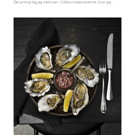
Det princip tog jeg med over i Cofoco restauranterne, hvor jeg...