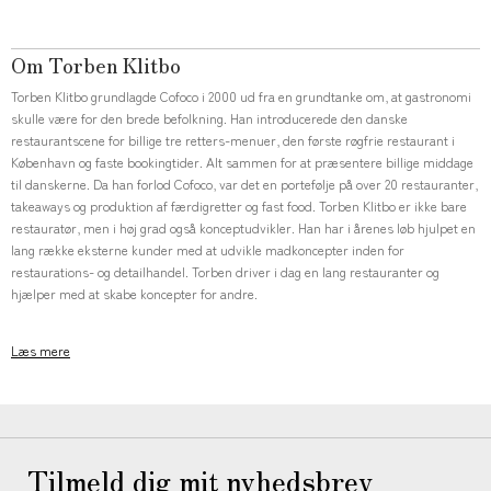
Om Torben Klitbo
Torben Klitbo grundlagde Cofoco i 2000 ud fra en grundtanke om, at gastronomi
skulle være for den brede befolkning. Han introducerede den danske
restaurantscene for billige tre retters-menuer, den første røgfrie restaurant i
København og faste bookingtider. Alt sammen for at præsentere billige middage
til danskerne. Da han forlod Cofoco, var det en portefølje på over 20 restauranter,
takeaways og produktion af færdigretter og fast food. Torben Klitbo er ikke bare
restauratør, men i høj grad også konceptudvikler. Han har i årenes løb hjulpet en
lang række eksterne kunder med at udvikle madkoncepter inden for
restaurations- og detailhandel. Torben driver i dag en lang restauranter og
hjælper med at skabe koncepter for andre.
Læs mere
Tilmeld dig mit nyhedsbrev