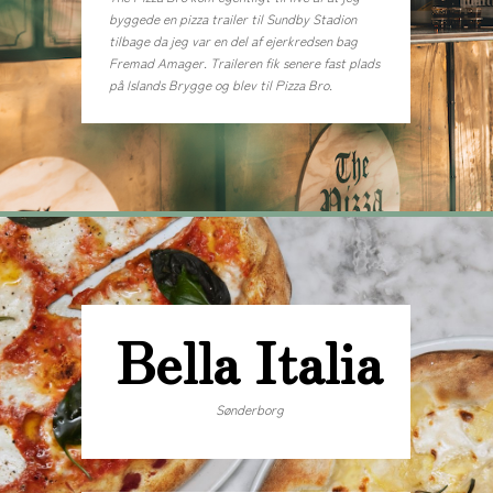
byggede en pizza trailer til Sundby Stadion
tilbage da jeg var en del af ejerkredsen bag
Fremad Amager. Traileren fik senere fast plads
på Islands Brygge og blev til Pizza Bro.
Bella Italia
Sønderborg