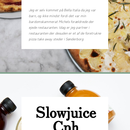
Jeg er selv kommet på Bella Italia da jeg var
barn, og ikke mindst fordi det var min
bardomskammerat Michels forældrede der
ejede restauranten. Idag er jeg partner i
restauranten der desuden er et af de foretrukne
pizza take away steder i Sønderborg
Slowjuice
Cph