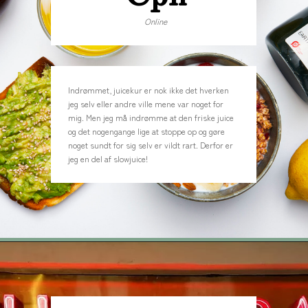
Online
Indrømmet, juicekur er nok ikke det hverken
jeg selv eller andre ville mene var noget for
mig. Men jeg må indrømme at den friske juice
og det nogengange lige at stoppe op og gøre
noget sundt for sig selv er vildt rart. Derfor er
jeg en del af slowjuice!