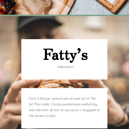
Fatty’s
København
Fatty’s Burger opstod som en pop-up til The
fat Pike under Corona pandemiens nedlukning,
men den blev så stor en succes at vi byggede et
lille anneks til den.