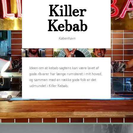
Killer
Kebab
København
Ideen om at kebab sagtens kan være lavet af
gode råvarer har længe rumsteret i mit hoved,
og sammen med en række gode folk er det
udmundet i Killer Kebab.