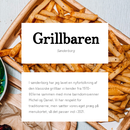
Grillbaren
Sønderborg
I sønderborg har jeg lavet en nyfortolkning af
den klassiske grillbar vi kender fra 1970-
80’erne sammen med mine barndomsvenner
Michel og Daniel. Vi har respekt for
traditionerne, men sætter vores eget præg på
menukortet, så det passer ind i 2021.