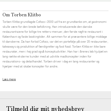
Om Torben Klitbo
Torben Klitbo grundlagde Cofoco i 2000 ud fra en grundtanke om, at gastronomi
skulle være for den brede befolkning. Han introducerede den danske
restaurantscene for billige tre retters-menuer, den første røgfrie restaurant i
København og faste bookingtider. Alt sammen for at præsentere billige middage
til danskerne. Da han forlod Cofoco, var det en portefølje på over 20 restauranter,
takeaways og produktion af færdigretter og fast food. Torben Klitbo er ikke bare
restauratør, men i høj grad også konceptudvikler. Han har i årenes løb hjulpet en
lang række eksterne kunder med at udvikle madkoncepter inden for
restaurations- og detailhandel. Torben driver i dag en lang restauranter og
hjælper med at skabe koncepter for andre.
Læs mere
Tilmeld dig mit nyhedsbrev