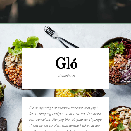
Gló
København
Gló er egentligt et Islandsk koncept som jeg i
første omgang hjælp med at rulle ud i Danmark
som konsulent. Men jeg blev så glad for tilgange
til det sunde og plantebasserede køkken at jeg
endte med at eje konceptet i Danmark.