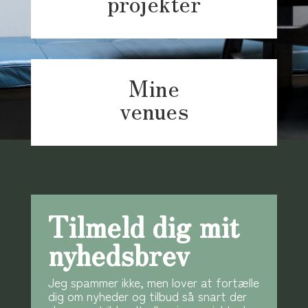
projekter
Mine
venues
Tilmeld dig mit
nyhedsbrev
Jeg spammer ikke, men lover at fortælle
dig om nyheder og tilbud så snart der