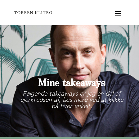
Mine takeaways
Følgende takeaways er jeg en del af
ejerkredsen af, læs mere ved at klikke
på hver enkelt.