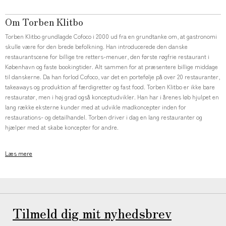
Om Torben Klitbo
Torben Klitbo grundlagde Cofoco i 2000 ud fra en grundtanke om, at gastronomi
skulle være for den brede befolkning. Han introducerede den danske
restaurantscene for billige tre retters-menuer, den første røgfrie restaurant i
København og faste bookingtider. Alt sammen for at præsentere billige middage
til danskerne. Da han forlod Cofoco, var det en portefølje på over 20 restauranter,
takeaways og produktion af færdigretter og fast food. Torben Klitbo er ikke bare
restauratør, men i høj grad også konceptudvikler. Han har i årenes løb hjulpet en
lang række eksterne kunder med at udvikle madkoncepter inden for
restaurations- og detailhandel. Torben driver i dag en lang restauranter og
hjælper med at skabe koncepter for andre.
Læs mere
Tilmeld dig mit nyhedsbrev