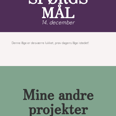
MÅL
14. december
Denne låge er desværre lukket, prøv dagens låge istedet!
Mine andre
projekter